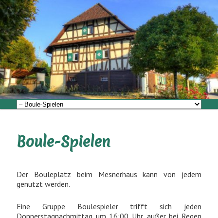
Zum
Miteinander im Mesnerhaus
primären
Inhalt
springen
Mesnerhaus Bermatingen
Hauptmenü
Boule-Spielen
Der Bouleplatz beim Mesnerhaus kann von jedem
genutzt werden.
Eine Gruppe Boulespieler trifft sich jeden
Donnerstagnachmittag um 16:00 Uhr, außer bei Regen