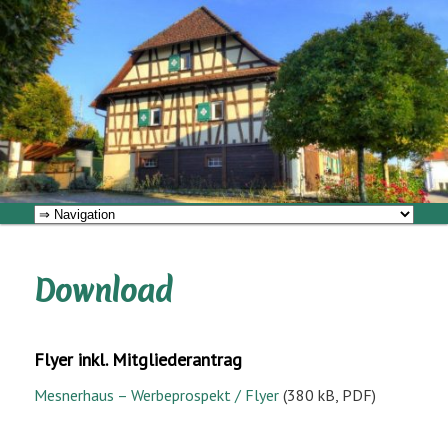
Zum
Miteinander im Mesnerhaus
primären
Inhalt
springen
Mesnerhaus Bermatingen
Hauptmenü
Download
Flyer inkl. Mitgliederantrag
Mesnerhaus – Werbeprospekt / Flyer
(380 kB, PDF)